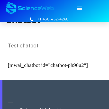
Chatbot
+1 438 462-4268
Test chatbot
[mwai_chatbot id="chatbot-ph96u2"]